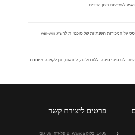
2. אנחנו גם מחפשים סוכנויות מוצר מקומיים שיכולים ליהנות מכל השירותים הנ"ל. בינתיים, אסטרטגיית שיתוף הפעולה היא הסתגלות מבוסס על המכירות השנתיות של סוכנויות להשיג win-win
 ולכרטיסי טיסה, ללוח ולינה, לתרגום, וכן לקצבה מיוחדת.
ם
פרטים ליצירת קשר
1405, בלוק B, Wanda פלאזה, 36 גובין