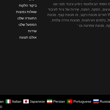
ת הסחר הבינלאומי ניסיון עיבוד מכני.אנו
ביקור הלקוח
צוב, הפקה, הפצה, שירות של ציוד לעיבוד
שאלות נפוצות
 חורים מכונת ניקוב, פו מכונת קצף, מכונת
התעודה שלנו
, בלמים העיתונות, מכונות גזירה צלחת,
המפעל שלנו
ה, מכונת מחרטה וכו '
שירות
אולם תצוגה
an
Italian
Japanese
Persian
Portuguese
Russi
© 2018 אקסטרים מכונות ייצור ושות 'בע