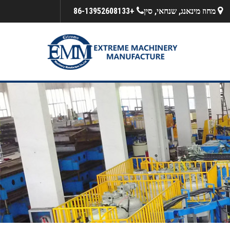
מחוז מינאנג, שנחאי, סין
+86-13952608133