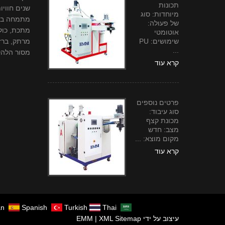
תכונות
שנים חוויו
מיוחדות: סוג
מתמחה בעי
של פעולה:
מתכת, כולל
אוטומטי
שימושים: PU
מרתק, ברזל
...
מסור הלהק
קרא עוד
פרטים נוספים
סוג עיבוד:
מכונת קצף
מצב: חדש
מקום מוצא: ...
קרא עוד
an
Spanish
Turkish
Thai
עיצוב על ידי EMM |
XML Sitemap