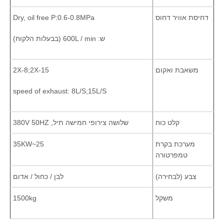
דחיסת אוויר דחוס
Dry, oil free P:0.6-0.8MPa
ש: 600L / min (בבעלות הלקוח)
משאבת ואקום
2X-8;2X-15
speed of exhaust: 8L/S;15L/S
קלט כוח
שלושה צירופי חמישה תיל, 380V 50HZ
מערכת בקרת
25~35KW
טמפרטורה
צבע (לבחירה)
לבן / כחול / אדום
משקל
1500kg