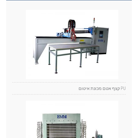
PU קצף אטם מכונת איטום