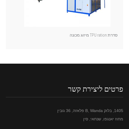
סדרת TPU ration מיזוג מכונה
פרטים ליצירת קשר
1405, בלוק B, Wanda פלאזה, 36 גובין
מחוז יאנגפו, שנחאי, סין